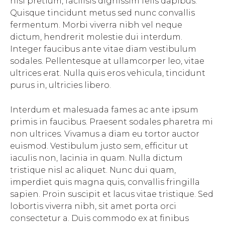
nisi pretium, facilisis dignissim felis dapibus.
Quisque tincidunt metus sed nunc convallis
fermentum. Morbi viverra nibh vel neque
dictum, hendrerit molestie dui interdum.
Integer faucibus ante vitae diam vestibulum
sodales. Pellentesque at ullamcorper leo, vitae
ultrices erat. Nulla quis eros vehicula, tincidunt
purus in, ultricies libero.
Interdum et malesuada fames ac ante ipsum
primis in faucibus. Praesent sodales pharetra mi
non ultrices. Vivamus a diam eu tortor auctor
euismod. Vestibulum justo sem, efficitur ut
iaculis non, lacinia in quam. Nulla dictum
tristique nisl ac aliquet. Nunc dui quam,
imperdiet quis magna quis, convallis fringilla
sapien. Proin suscipit et lacus vitae tristique. Sed
lobortis viverra nibh, sit amet porta orci
consectetur a. Duis commodo ex at finibus